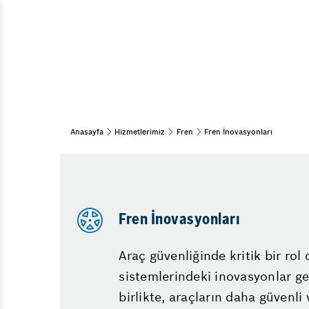
Motor Rev
Araç Bakım & Onarım
Fren Merkez
Kış Bakımı
Oto Bakım
Direksiyon
Periyodik Bakım
Maslak Daci
Bahar Bakımı
Maslak Opel
Yaz Bakımı
Anasayfa
Hizmetlerimiz
Fren
Fren İnovasyonları
Motor Nede
15 Adım Kontrol
Uzun Yola 
Oto Elektrik Sistemleri
Lastik Hava
Bilgisayarlı Araç Arıza Tespiti
Elektronik Arıza Tespiti
Katalizör Ar
Fren İnovasyonları
Araba Nede
Araç güvenliğinde kritik bir rol
Maslak Oto
sistemlerindeki inovasyonlar gel
birlikte, araçların daha güvenli v