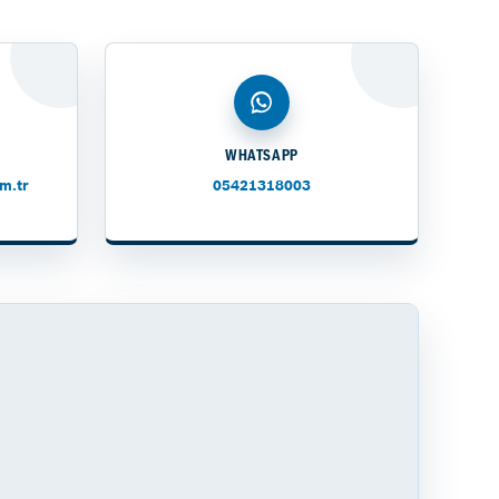
WHATSAPP
m.tr
05421318003