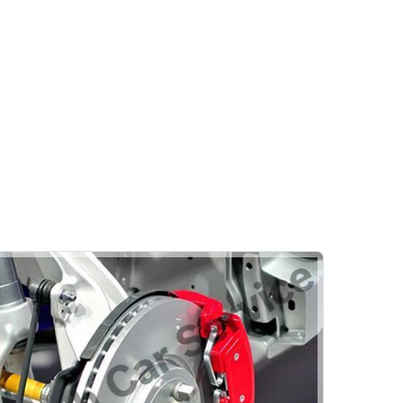
Kaporta
Göçük Düzeltme
Pasta Cila
Boya
Formula Bosch Car Service
Diğer Hizmetler
Klima
Emniyet Sistemleri
Vale
Hizmetlerimiz
Rehber