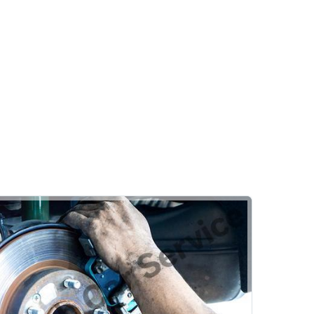
Kaporta
Göçük Düzeltme
Pasta Cila
Boya
Formula Bosch Car Service
Diğer Hizmetler
Klima
Emniyet Sistemleri
Vale
Hizmetlerimiz
Rehber