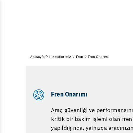
Motor Rev
Araç Bakım & Onarım
Fren Merkez
Kış Bakımı
Oto Bakım
Direksiyon
Periyodik Bakım
Maslak Daci
Bahar Bakımı
Maslak Opel
Yaz Bakımı
Anasayfa
Hizmetlerimiz
Fren
Fren Onarımı
Motor Nede
15 Adım Kontrol
Uzun Yola 
Oto Elektrik Sistemleri
Lastik Hava
Bilgisayarlı Araç Arıza Tespiti
Elektronik Arıza Tespiti
Katalizör Ar
Fren Onarımı
Araba Nede
Araç güvenliği ve performansın
Maslak Oto
kritik bir bakım işlemi olan fr
yapıldığında, yalnızca aracınız