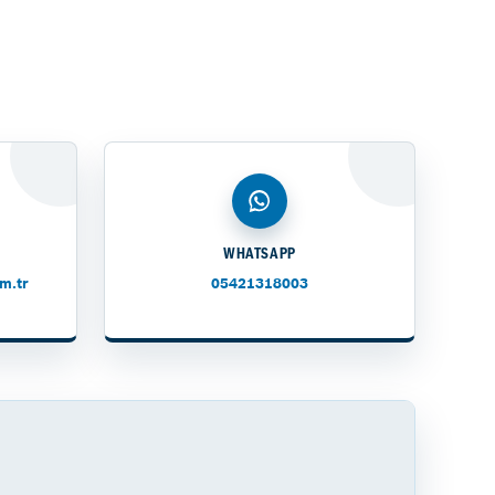
WHATSAPP
m.tr
05421318003