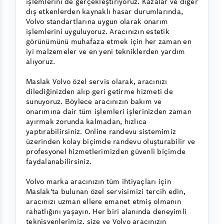
işlemlerini de gerçekleştiriyoruz. Kazalar ve diğer
dış etkenlerden kaynaklı hasar durumlarında,
Volvo standartlarına uygun olarak onarım
işlemlerini uyguluyoruz. Aracınızın estetik
görünümünü muhafaza etmek için her zaman en
iyi malzemeler ve en yeni tekniklerden yardım
alıyoruz.
Maslak Volvo özel servis olarak, aracınızı
dilediğinizden alıp geri getirme hizmeti de
sunuyoruz. Böylece aracınızın bakım ve
onarımına dair tüm işlemleri işlerinizden zaman
ayırmak zorunda kalmadan, hızlıca
yaptırabilirsiniz. Online randevu sistemimiz
üzerinden kolay biçimde randevu oluşturabilir ve
profesyonel hizmetlerimizden güvenli biçimde
faydalanabilirsiniz.
Volvo marka aracınızın tüm ihtiyaçları için
Maslak'ta bulunan özel servisimizi tercih edin,
aracınızı uzman ellere emanet etmiş olmanın
rahatlığını yaşayın. Her biri alanında deneyimli
teknisyenlerimiz, size ve Volvo aracınızın